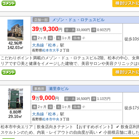
メゾン・ドュ・ロテュスビル
店舗一部
39
9,300
万
円
33,000円
0.93
万円
管・共
坪
2ヶ月
-
1ヶ月
-/-
敷
保
礼
償/敷
徒歩10
42.96坪
大糸線
「
松本
」駅
142.03㎡
長野県
松本市
大手
２丁目
こだわりポイント満載のメゾン・ドュ・ロテュスビル2階。松本の中心、女
リアです◎美と健康をイメージした建物で、美容サロンや美容クリニックはい.
瀬里奈ビル
事務所
9
9,000
万
円
16,500円
1.13
万円
管・共
坪
2ヶ月
-
1ヶ月
-/-
敷
保
礼
償/敷
徒歩17
8.80坪
大糸線
「
松本
」駅
29.10㎡
長野県
松本市
中央
３丁目
松本市中央エリア｜飲食店向きテナント 【おすすめポイント】 ✔ 飲食店利
スケルトンのため、内装・レイアウトの自由度が高い ✔ 小規模店舗に適した.