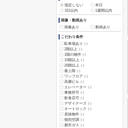
指定しない
本日
3日以内
1週間以内
画像・動画あり
画像あり
動画あり
こだわり条件
駐車場あり
(-)
2階以上
(-)
1階の物件
(-)
10階以上
(-)
20階以上
(-)
最上階
(-)
ワンフロア
(-)
高層ビル
(-)
エレベーター
(-)
事務所可
(-)
飲食店可
(-)
デザイナーズ
(-)
オートロック
(-)
居抜物件
(-)
個別空調
(-)
都市ガス
(-)