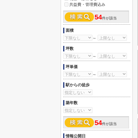
共益費・管理費込み
54
件が該当
面積
～
坪数
～
坪単価
～
駅からの徒歩
築年数
54
件が該当
情報公開日