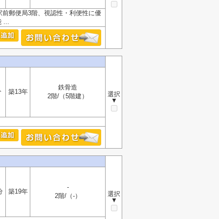
本駅前郵便局3階、視認性・利便性に優
..
鉄骨造
分
築13年
選択
2階/（5階建）
▼
-
分
築19年
選択
2階/（-）
▼