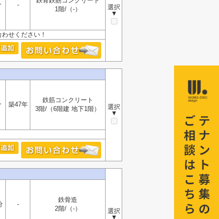
鉄骨鉄筋コンクリート
分
-
選択
1階/（-）
▼
合わせください！
鉄筋コンクリート
分
築47年
選択
3階/（6階建 地下1階）
▼
鉄骨造
分
-
2階/（-）
選択
▼