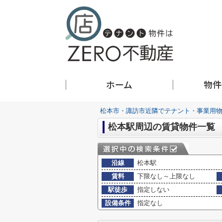
ホーム
物件
松本市・諏訪市近隣でテナント・事業用物
松本駅周辺の賃貸物件一覧
沿線
松本駅
賃料
下限なし～上限なし
駅徒歩
指定しない
設備条件
指定なし