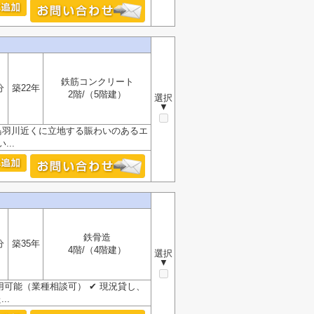
鉄筋コンクリート
分
築22年
2階/（5階建）
選択
▼
鳥羽川近くに立地する賑わいのあるエ
..
鉄骨造
分
築35年
4階/（4階建）
選択
▼
用可能（業種相談可） ✔ 現況貸し、
..