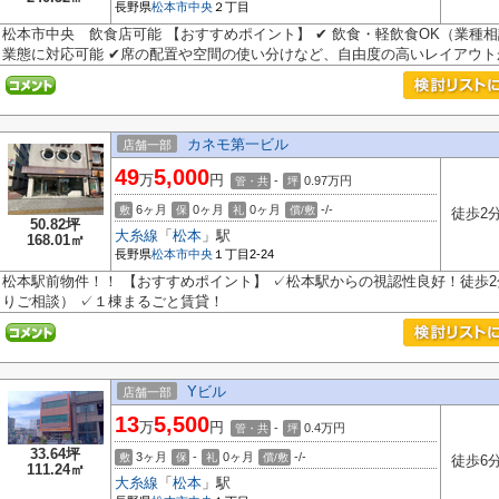
長野県
松本市
中央
２丁目
松本市中央 飲食店可能 【おすすめポイント】 ✔ 飲食・軽飲食OK（業種相
業態に対応可能 ✔席の配置や空間の使い分けなど、自由度の高いレイアウトが.
カネモ第一ビル
店舗一部
49
5,000
万
円
-
0.97
万円
管・共
坪
6ヶ月
0ヶ月
0ヶ月
-/-
敷
保
礼
償/敷
徒歩2
50.82坪
大糸線
「
松本
」駅
168.01㎡
長野県
松本市
中央
１丁目2-24
松本駅前物件！！ 【おすすめポイント】 ✓松本駅からの視認性良好！徒歩2
りご相談） ✓１棟まるごと賃貸！
Yビル
店舗一部
13
5,500
万
円
-
0.4
万円
管・共
坪
33.64坪
3ヶ月
-
0ヶ月
-/-
敷
保
礼
償/敷
徒歩6
111.24㎡
大糸線
「
松本
」駅