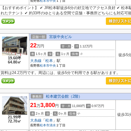
長野県
松本市
中央
１丁目
【おすすめポイント】 ✔ JR松本駅徒歩6分の好立地でアクセス良好 ✔ 松
れたテナント ✔ 約33坪のゆとりある空間で店舗・事務所どちらにも対応可能 .
宮坂中央ビル
店舗一部
22
万円
-
1.12
万円
管・共
坪
1.5ヶ月
-
1ヶ月
-/-
敷
保
礼
償/敷
徒歩5
19.60坪
大糸線
「
松本
」駅
64.80㎡
長野県
松本市
中央
１丁目
賃料は24.2万円です。周辺には、徒歩5分で利用できる駅があります。
松本建労会館（2階）
事務所
21
3,800
万
円
11,000円
0.97
万円
管・共
坪
2ヶ月
-
0ヶ月
-/-
敷
保
礼
償/敷
徒歩31
21.99坪
大糸線
「
松本
」駅
72.70㎡
長野県
松本市
清水
２丁目