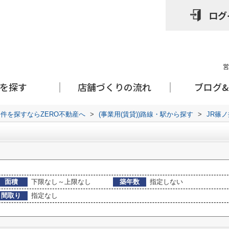
ログ
営
を探す
店舗づくりの流れ
ブログ
件を探すならZERO不動産へ
>
(事業用(賃貸))路線・駅から探す
>
JR篠
面積
下限なし～上限なし
築年数
指定しない
間取り
指定なし