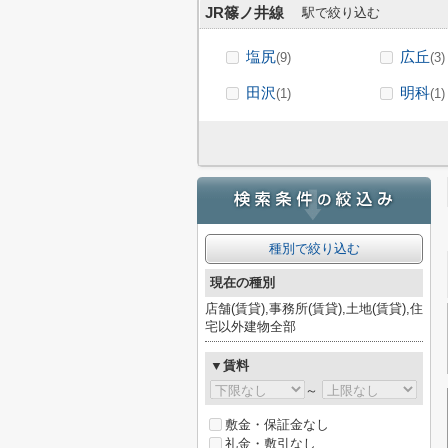
JR篠ノ井線
駅で絞り込む
塩尻
広丘
(9)
(3)
田沢
明科
(1)
(1)
種別で絞り込む
現在の種別
店舗(賃貸),事務所(賃貸),土地(賃貸),住
宅以外建物全部
▼賃料
～
敷金・保証金なし
礼金・敷引なし