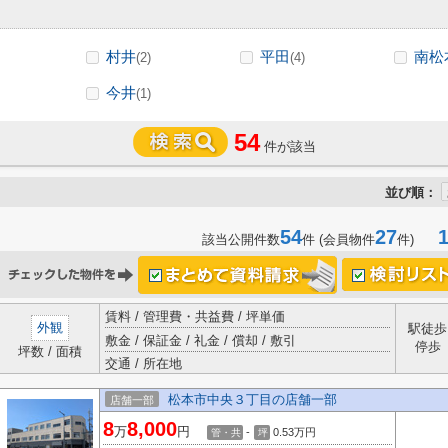
村井
平田
南松
(2)
(4)
今井
(1)
54
件が該当
並び順：
54
27
1-
該当公開件数
件 (会員物件
件)
賃料 / 管理費・共益費 / 坪単価
外観
駅徒歩
敷金 / 保証金 / 礼金 / 償却 / 敷引
停歩
坪数 / 面積
交通 / 所在地
松本市中央３丁目の店舗一部
店舗一部
8
8,000
万
円
-
0.53
万円
管・共
坪