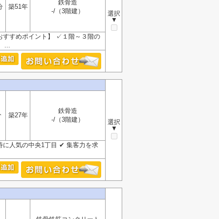
鉄骨造
分
築51年
-/（3階建）
選択
▼
おすすめポイント】 ✓１階～３階の
..
鉄骨造
分
築27年
-/（3階建）
選択
▼
に人気の中央1丁目 ✔ 集客力を求