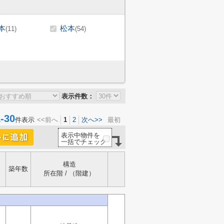
本
松本
(11)
(54)
表示件数：
30
件表示
<<前へ
1
2
次へ>>
最初
表示中物件を
一括でチェック
構造
築年数
所在階 / （階建）