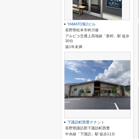
YAMATO第2ビル
長野県松本市梓川倭
アルピコ交通上高地線「新村」駅 徒歩
30分
築1年未満
下諏訪町西豊テナント
長野県諏訪郡下諏訪町西豊
中央線「下諏訪」駅 徒歩11分