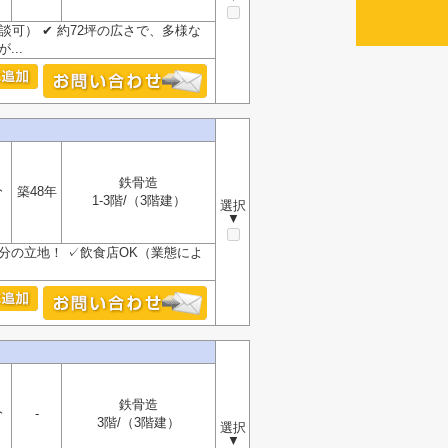
談可） ✔ 約72坪の広さで、多様な
..
鉄骨造
分
築48年
1-3階/（3階建）
選択
▼
分の立地！ ✓飲食店OK（業態によ
鉄骨造
分
-
3階/（3階建）
選択
▼