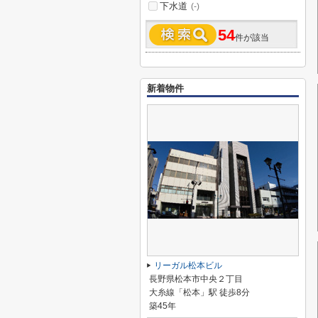
下水道
(-)
54
件が該当
新着物件
リーガル松本ビル
長野県松本市中央２丁目
大糸線「松本」駅 徒歩8分
築45年