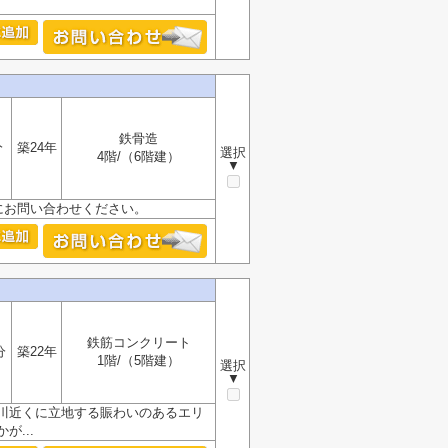
鉄骨造
分
築24年
選択
4階/（6階建）
▼
にお問い合わせください。
鉄筋コンクリート
分
築22年
1階/（5階建）
選択
▼
川近くに立地する賑わいのあるエリ
...