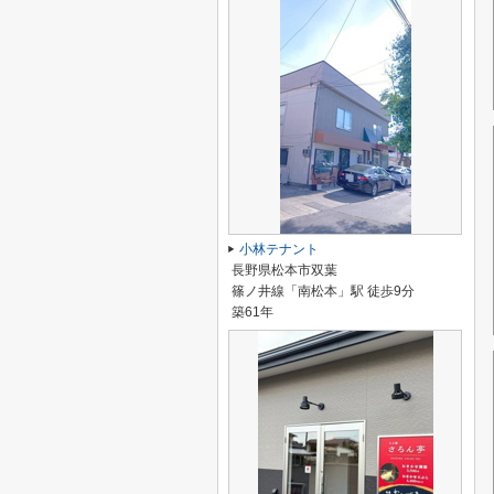
小林テナント
長野県松本市双葉
篠ノ井線「南松本」駅 徒歩9分
築61年