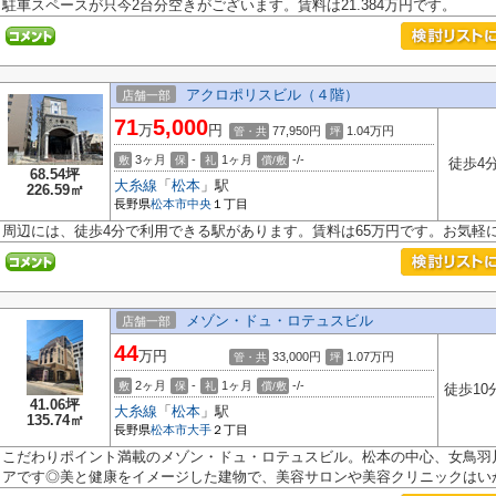
駐車スペースが只今2台分空きがございます。賃料は21.384万円です。
アクロポリスビル（４階）
店舗一部
71
5,000
万
円
77,950円
1.04
万円
管・共
坪
3ヶ月
-
1ヶ月
-/-
敷
保
礼
償/敷
徒歩4
68.54坪
大糸線
「
松本
」駅
226.59㎡
長野県
松本市
中央
１丁目
周辺には、徒歩4分で利用できる駅があります。賃料は65万円です。お気軽
メゾン・ドュ・ロテュスビル
店舗一部
44
万円
33,000円
1.07
万円
管・共
坪
2ヶ月
-
1ヶ月
-/-
敷
保
礼
償/敷
徒歩10
41.06坪
大糸線
「
松本
」駅
135.74㎡
長野県
松本市
大手
２丁目
こだわりポイント満載のメゾン・ドュ・ロテュスビル。松本の中心、女鳥羽
アです◎美と健康をイメージした建物で、美容サロンや美容クリニックはいかが