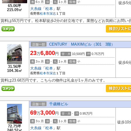
6ヶ月
-
1ヶ月
-/-
敷
保
礼
償/敷
徒歩5
65.06坪
大糸線
「
松本
」駅
215.09㎡
長野県
松本市
深志
１丁目
賃料は55万円です。松本駅徒歩2分の好立地です。業態などお気軽にお問い
CENTURY MAXIMビル（301 3階）
店舗一部
23
6,800
万
円
10,500円
0.75
万円
管・共
坪
3ヶ月
-
1ヶ月
-/-
敷
保
礼
償/敷
徒歩6
31.56坪
大糸線
「
松本
」駅
104.36㎡
長野県
松本市
深志
１丁目
賃料は23.68万円です。こちらの物件は礼金が1ヶ月のみです。
千歳橋ビル
店舗一部
69
3,000
万
円
-
0.95
万円
管・共
坪
3ヶ月
-
1ヶ月
-/-
敷
保
礼
償/敷
徒歩10
72.75坪
大糸線
「
松本
」駅
240.52㎡