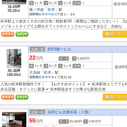
2ヶ月
0ヶ月
1ヶ月
-/-
敷
保
礼
償/敷
徒歩10
16.69坪
篠ノ井線
「
松本
」駅
55.20㎡
長野県
松本市
中央
３丁目１－２6
松本駅より徒歩１０分の好立地！軽飲食OK（業態はご相談ください！） 【
メゾネットタイプで上階をオフィスやストックルームにするなど、自由な .
BIEN第一ビル
店舗一部
22
万円
-
0.48
万円
管・共
坪
1ヶ月
0ヶ月
1ヶ月
-/-
敷
保
礼
償/敷
徒歩6
45.38坪
大糸線
「
松本
」駅
150.04㎡
長野県
松本市
中央
１丁目11-12
人気の松本駅前物件です！ 【おすすめポイント】 ✔ 松本駅前エリアでも特
める店舗・オフィスに最適 ✔ 松本駅徒歩すぐの希少な駅前立地
赤羽ビル北東区画（１階）
店舗一部
55
万円
50,000円
0.85
万円
管・共
坪