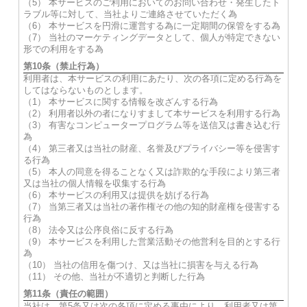
（5） 本サービスのご利用においてのお問い合わせ・発生したト
ラブル等に対して、当社よりご連絡させていただく為
（6） 本サービスを円滑に運営する為に一定期間の保管をする為
（7） 当社のマーケティングデータとして、個人が特定できない
形での利用をする為
第10条（禁止行為）
利用者は、本サービスの利用にあたり、次の各項に定める行為を
してはならないものとします。
（1） 本サービスに関する情報を改ざんする行為
（2） 利用者以外の者になりすまして本サービスを利用する行為
（3） 有害なコンピュータープログラム等を送信又は書き込む行
為
（4） 第三者又は当社の財産、名誉及びプライバシー等を侵害す
る行為
（5） 本人の同意を得ることなく又は詐欺的な手段により第三者
又は当社の個人情報を収集する行為
（6） 本サービスの利用又は提供を妨げる行為
（7） 当第三者又は当社の著作権その他の知的財産権を侵害する
行為
（8） 法令又は公序良俗に反する行為
（9） 本サービスを利用した営業活動その他営利を目的とする行
為
（10） 当社の信用を傷つけ、又は当社に損害を与える行為
（11） その他、当社が不適切と判断した行為
第11条（責任の範囲）
当社は、第5条又は次の各項に定める事由により、利用者又は第