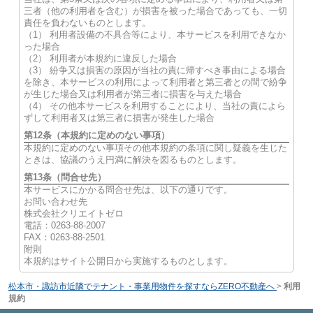
三者（他の利用者を含む）が損害を被った場合であっても、一切
責任を負わないものとします。
（1） 利用者設備の不具合等により、本サービスを利用できなか
った場合
（2） 利用者が本規約に違反した場合
（3） 紛争又は損害の原因が当社の責に帰すべき事由による場合
を除き、本サービスの利用によって利用者と第三者との間で紛争
が生じた場合又は利用者が第三者に損害を与えた場合
（4） その他本サービスを利用することにより、当社の責によら
ずして利用者又は第三者に損害が発生した場合
第12条（本規約に定めのない事項）
本規約に定めのない事項その他本規約の条項に関し疑義を生じた
ときは、協議のうえ円満に解決を図るものとします。
第13条（問合せ先）
本サービスにかかる問合せ先は、以下の通りです。
お問い合わせ先
株式会社クリエイトゼロ
電話：0263-88-2007
FAX：0263-88-2501
附則
本規約はサイト公開日から実施するものとします。
松本市・諏訪市近隣でテナント・事業用物件を探すならZERO不動産へ
>
利用
規約