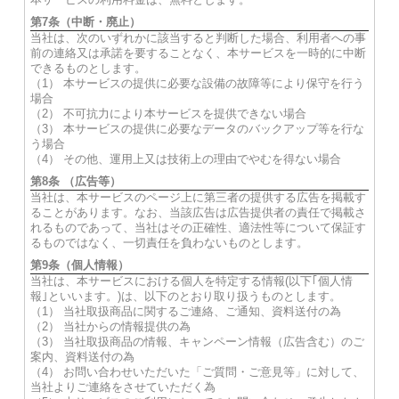
第7条（中断・廃止）
当社は、次のいずれかに該当すると判断した場合、利用者への事
前の連絡又は承諾を要することなく、本サービスを一時的に中断
できるものとします。
（1） 本サービスの提供に必要な設備の故障等により保守を行う
場合
（2） 不可抗力により本サービスを提供できない場合
（3） 本サービスの提供に必要なデータのバックアップ等を行な
う場合
（4） その他、運用上又は技術上の理由でやむを得ない場合
第8条 （広告等）
当社は、本サービスのページ上に第三者の提供する広告を掲載す
ることがあります。なお、当該広告は広告提供者の責任で掲載さ
れるものであって、当社はその正確性、適法性等について保証す
るものではなく、一切責任を負わないものとします。
第9条（個人情報）
当社は、本サービスにおける個人を特定する情報(以下｢個人情
報｣といいます。)は、以下のとおり取り扱うものとします。
（1） 当社取扱商品に関するご連絡、ご通知、資料送付の為
（2） 当社からの情報提供の為
（3） 当社取扱商品の情報、キャンペーン情報（広告含む）のご
案内、資料送付の為
（4） お問い合わせいただいた「ご質問・ご意見等」に対して、
当社よりご連絡をさせていただく為