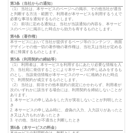
第3条（当社からの通知）
（1） 当社は、本サービスのページへの掲示、その他当社が適当
と判断する方法・範囲で、利用者が本サービスを利用するうえで
必要な事項を通知するものとします。
（2） 前項に定める通知は、当社が当該通知の内容を、本サービ
スのページに掲示した時点から効力を有するものとします。
第4条（著作権）
本サービスにおいて当社が提供するページ等のコンテンツ、画面
デザインその他一切の著作物の著作権は、当社又は当社が定める
者に帰属するものとします。
第5条（利用契約の締結等）
（1） 利用者は、本サービスを利用するにあたり必要な情報を入
力、当社宛に発信することにより本サービスの申し込みをするも
のとし、当該発信情報が本サービスのサーバに格納された時点
で、利用契約が成立するものとします。
（2） 当社は、前項その他本規約の規定にかかわらず、利用者が
次のいずれかに該当する場合には、利用契約を締結しないことが
あります。
1. 本サービスの申し込みをした方が実在しないことが判明したと
き
2. 本サービスの申し込み時に、虚偽の入力、入力誤りがあったと
き又は入力もれがあったとき
3. その他、当社が不適当と判断したとき
第6条（本サービスの料金）
本サービスの利用料金は、無料とします。