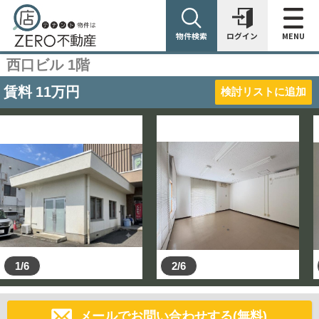
物件検索
ログイン
MENU
西口ビル 1階
賃料
11
万円
検討リストに追加
1/6
2/6
メールでお問い合わせする(無料)