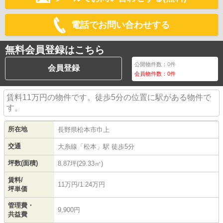
電話でお問い合わせする
無料会員登録はこちら
公開物件数：
0
件
会員登録
会員物件数：
0
件
賃料11万円の物件です。徒歩5分の位置に駅がある物件で
す。
所在地
長野県
松本市
巾上
交通
大糸線
「
松本
」駅 徒歩5分
坪数(面積)
8.87坪(29.33㎡)
賃料/
11万円/1.24万円
坪単価
管理費・
9,900円
共益費