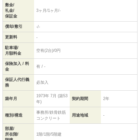
敷金/
礼金/
3ヶ月/1ヶ月/-
保証金
償却/敷引
-/-
更新料
-
駐車場/
空有(2台)/0円
月額料金
保険加入 / 料
有 / -
金
保証人代行義
必加入
務
1973年 7月 (築53
築年月
契約期間
2年
年)
事務所/鉄骨鉄筋
種別/構造
用途地域
-
コンクリート
部屋/
所在階/
1階/1階/5階建
階建