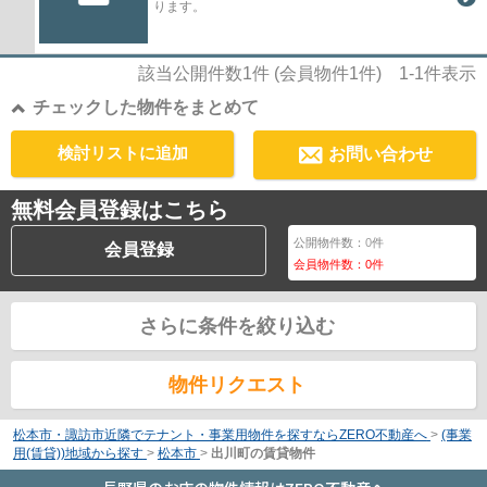
ります。
該当公開件数
1
件 (会員物件
1
件)
1-1
件表示
チェックした物件をまとめて
検討リストに追加
お問い合わせ
無料会員登録はこちら
公開物件数：
0
件
会員登録
会員物件数：
0
件
さらに条件を絞り込む
物件リクエスト
松本市・諏訪市近隣でテナント・事業用物件を探すならZERO不動産へ
>
(事業
用(賃貸))地域から探す
>
松本市
>
出川町の賃貸物件