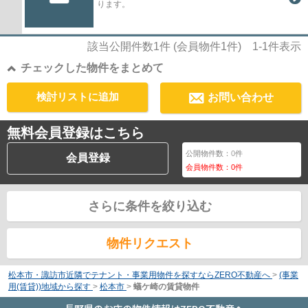
ります。
該当公開件数
1
件 (会員物件
1
件)
1-1
件表示
チェックした物件をまとめて
検討リストに追加
お問い合わせ
無料会員登録はこちら
公開物件数：
0
件
会員登録
会員物件数：
0
件
さらに条件を絞り込む
物件リクエスト
松本市・諏訪市近隣でテナント・事業用物件を探すならZERO不動産へ
>
(事業
用(賃貸))地域から探す
>
松本市
>
蟻ケ崎の賃貸物件