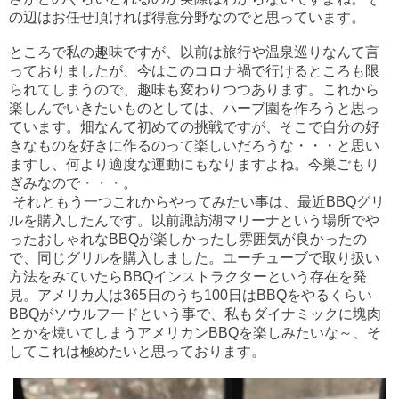
の辺はお任せ頂ければ得意分野なのでと思っています。
ところで私の趣味ですが、以前は旅行や温泉巡りなんて言
っておりましたが、今はこのコロナ禍で行けるところも限
られてしまうので、趣味も変わりつつあります。これから
楽しんでいきたいものとしては、ハーブ園を作ろうと思っ
ています。畑なんて初めての挑戦ですが、そこで自分の好
きなものを好きに作るのって楽しいだろうな・・・と思い
ますし、何より適度な運動にもなりますよね。
今巣ごもり
ぎみなので・・・。
それともう一つこれからやってみたい事は、最近BBQグリ
ルを購入したんです。以前諏訪湖マリーナという場所でや
ったおしゃれなBBQが楽しかったし雰囲気が良かったの
で、同じグリルを購入しました。ユーチューブで取り扱い
方法をみていたらBBQインストラクターという存在を発
見。アメリカ人は365日のうち100日はBBQをやるくらい
BBQがソウルフードという事で、私もダイナミックに塊肉
とかを焼いてしまうアメリカンBBQを楽しみたいな～、そ
してこれは極めたいと思っております。