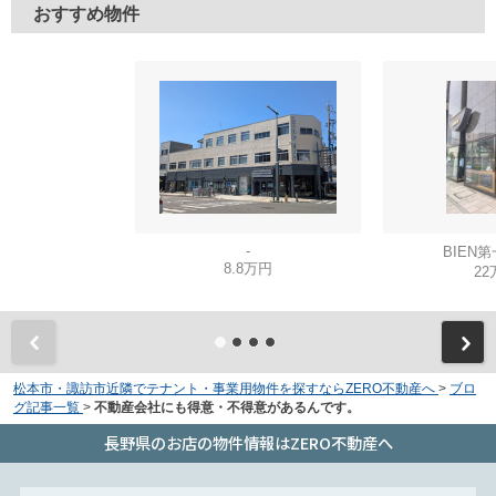
おすすめ物件
-
BIEN
8.8万円
22
松本市・諏訪市近隣でテナント・事業用物件を探すならZERO不動産へ
>
ブロ
グ記事一覧
>
不動産会社にも得意・不得意があるんです。
長野県のお店の物件情報はZERO不動産へ