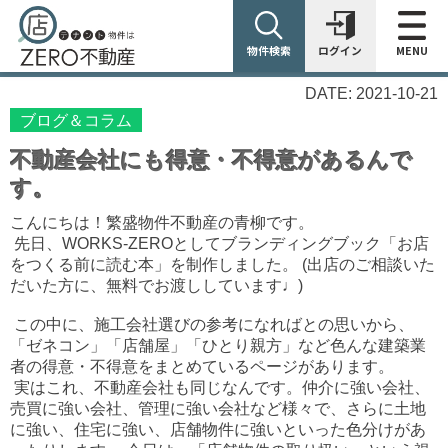
物件検索
ログイン
MENU
DATE: 2021-10-21
ブログ＆コラム
不動産会社にも得意・不得意があるんで
す。
こんにちは！繁盛物件不動産の青柳です。
先日、WORKS-ZEROとしてブランディングブック「お店
をつくる前に読む本」を制作しました。 (出店のご相談いた
だいた方に、無料でお渡ししています♩)
この中に、施工会社選びの参考になればとの思いから、
「ゼネコン」「店舗屋」「ひとり親方」など色んな建築業
者の得意・不得意をまとめているページがあります。
実はこれ、不動産会社も同じなんです。仲介に強い会社、
売買に強い会社、管理に強い会社など様々で、さらに土地
に強い、住宅に強い、店舗物件に強いといった色分けがあ