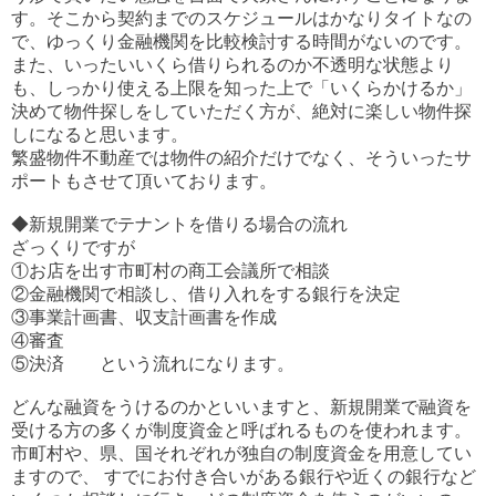
す。そこから契約までのスケジュールはかなりタイトなの
で、ゆっくり金融機関を比較検討する時間がないのです。
また、いったいいくら借りられるのか不透明な状態より
も、しっかり使える上限を知った上で「いくらかけるか」
決めて物件探しをしていただく方が、絶対に楽しい物件探
しになると思います。
繁盛物件不動産では物件の紹介だけでなく、そういったサ
ポートもさせて頂いております。
◆新規開業でテナントを借りる場合の流れ
ざっくりですが
①お店を出す市町村の商工会議所で相談
②金融機関で相談し、借り入れをする銀行を決定
③事業計画書、収支計画書を作成
④審査
⑤決済 という流れになります。
どんな融資をうけるのかといいますと、新規開業で融資を
受ける方の多くが制度資金と呼ばれるものを使われます。
市町村や、県、国それぞれが独自の制度資金を用意してい
ますので、 すでにお付き合いがある銀行や近くの銀行など