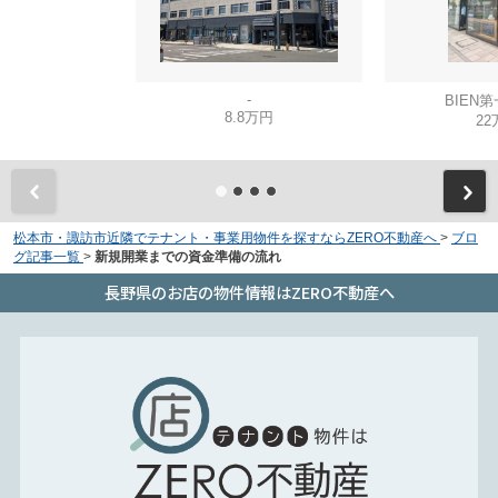
-
BIEN
8.8万円
22
松本市・諏訪市近隣でテナント・事業用物件を探すならZERO不動産へ
>
ブロ
グ記事一覧
>
新規開業までの資金準備の流れ
長野県のお店の物件情報はZERO不動産へ