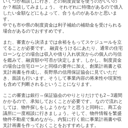
いくつか相談しに行き、どの制度資金を使うのがいいの
か？相談してみましょう。 それぞれに特徴があるので借入
したい金額などにもよって、合うものがあるかと思いま
す。
中でも市や県の制度資金は利子補給の補助金を受けられる
場合があるのでおすすめです。
また、審査から決済までは余裕をもってスケジュールを立
てることが必要です。 融資をうけるにあたり、通常の住宅
ローンなどの場合は収入や借り入れ状況からの個人の与信
を鑑みて、融資額や可否が決定します。しかし、制度資金
の場合は住宅ローンと同様の要件に加え、創業計画書と収
支計画書を作成し、長野県の信用保証協会に見ていただ
き、面談も行います。そうして事業内容の将来性や現実性
も含めて判断されるということになります。
ここの審査は銀行⇔保証協会のやりとりだけでも2～3週間
かかるので、承知しておくことが必要です。 なので流れと
しては、物件探しをしようかな？と思うと同時に、商工会
議所に一度相談に行きましょう。そして、物件情報を繁盛
物件不動産で集めながら、内覧に行く前に事業計画書や収
支計画書を作っておくことをおすすめします。