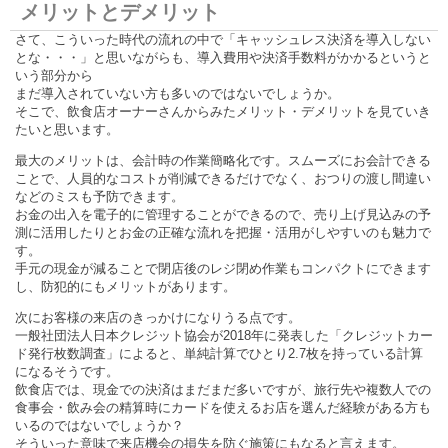
メリットとデメリット
さて、こういった時代の流れの中で「キャッシュレス決済を導入しない
とな・・・」と思いながらも、導入費用や決済手数料がかかるというと
いう部分から
まだ導入されていない方も多いのではないでしょうか。
そこで、飲食店オーナーさんからみたメリット・デメリットを見ていき
たいと思います。
最大のメリットは、会計時の作業簡略化です。スムーズにお会計できる
ことで、人員的なコストが削減できるだけでなく、おつりの渡し間違い
などのミスも予防できます。
お金の出入を電子的に管理することができるので、売り上げ見込みの予
測に活用したりとお金の正確な流れを把握・活用がしやすいのも魅力で
す。
手元の現金が減ることで閉店後のレジ閉め作業もコンパクトにできます
し、防犯的にもメリットがあります。
次にお客様の来店のきっかけになりうる点です。
一般社団法人日本クレジット協会が2018年に発表した「クレジットカー
ド発行枚数調査」によると、単純計算でひとり2.7枚を持っている計算
になるそうです。
飲食店では、現金での決済はまだまだ多いですが、旅行先や複数人での
食事会・飲み会の精算時にカードを使えるお店を選んだ経験がある方も
いるのではないでしょうか？
そういった意味で来店機会の損失を防ぐ施策にもなると言えます。