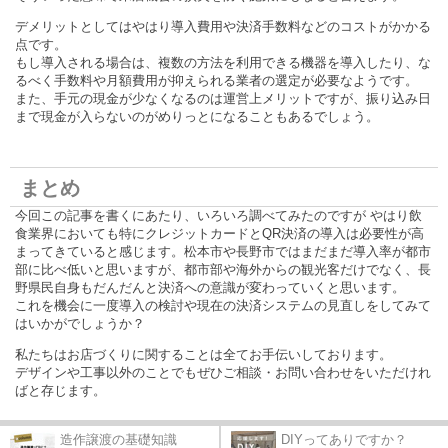
デメリットとしてはやはり導入費用や決済手数料などのコストがかかる
点です。
もし導入される場合は、複数の方法を利用できる機器を導入したり、な
るべく手数料や月額費用が抑えられる業者の選定が必要なようです。
また、手元の現金が少なくなるのは運営上メリットですが、振り込み日
まで現金が入らないのがめりっとになることもあるでしょう。
まとめ
今回この記事を書くにあたり、いろいろ調べてみたのですが やはり飲
食業界においても特にクレジットカードとQR決済の導入は必要性が高
まってきていると感じます。松本市や長野市ではまだまだ導入率が都市
部に比べ低いと思いますが、都市部や海外からの観光客だけでなく、長
野県民自身もだんだんと決済への意識が変わっていくと思います。
これを機会に一度導入の検討や現在の決済システムの見直しをしてみて
はいかがでしょうか？
私たちはお店づくりに関することは全てお手伝いしております。
デザインや工事以外のことでもぜひご相談・お問い合わせをいただけれ
ばと存じます。
造作譲渡の基礎知識
DIYってありですか？