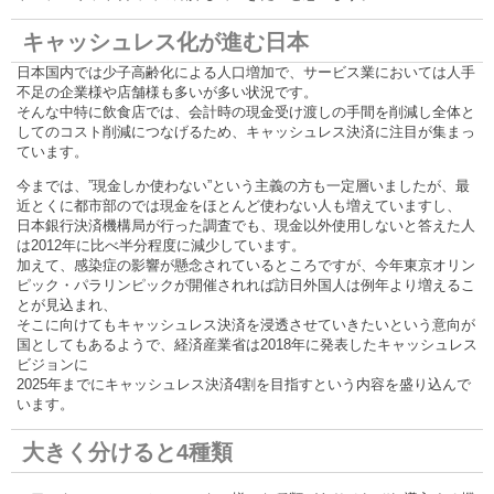
キャッシュレス化が進む日本
日本国内では少子高齢化による人口増加で、サービス業においては人手
不足の企業様や店舗様も多いが多い状況です。
そんな中特に飲食店では、会計時の現金受け渡しの手間を削減し全体と
してのコスト削減につなげるため、キャッシュレス決済に注目が集まっ
ています。
今までは、”現金しか使わない”という主義の方も一定層いましたが、最
近とくに都市部のでは現金をほとんど使わない人も増えていますし、
日本銀行決済機構局が行った調査でも、現金以外使用しないと答えた人
は2012年に比べ半分程度に減少しています。
加えて、感染症の影響が懸念されているところですが、今年東京オリン
ピック・パラリンピックが開催されれば訪日外国人は例年より増えるこ
とが見込まれ、
そこに向けてもキャッシュレス決済を浸透させていきたいという意向が
国としてもあるようで、経済産業省は2018年に発表したキャッシュレス
ビジョンに
2025年までにキャッシュレス決済4割を目指すという内容を盛り込んで
います。
大きく分けると4種類