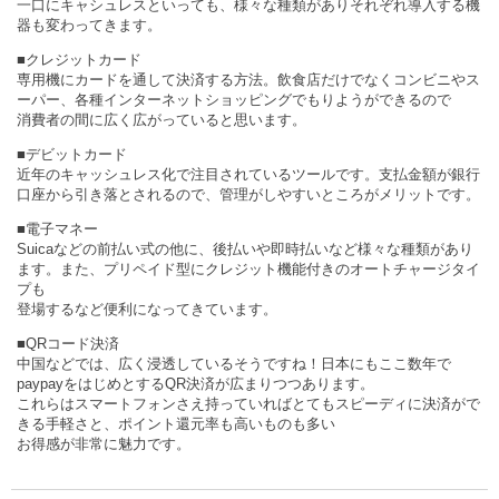
一口にキャシュレスといっても、様々な種類がありそれぞれ導入する機
器も変わってきます。
■クレジットカード
専用機にカードを通して決済する方法。飲食店だけでなくコンビニやス
ーパー、各種インターネットショッピングでもりようができるので
消費者の間に広く広がっていると思います。
■デビットカード
近年のキャッシュレス化で注目されているツールです。支払金額が銀行
口座から引き落とされるので、管理がしやすいところがメリットです。
■電子マネー
Suicaなどの前払い式の他に、後払いや即時払いなど様々な種類があり
ます。また、プリペイド型にクレジット機能付きのオートチャージタイ
プも
登場するなど便利になってきています。
■QRコード決済
中国などでは、広く浸透しているそうですね！日本にもここ数年で
paypayをはじめとするQR決済が広まりつつあります。
これらはスマートフォンさえ持っていればとてもスピーディに決済がで
きる手軽さと、ポイント還元率も高いものも多い
お得感が非常に魅力です。