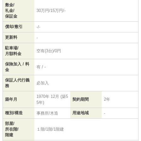
敷金/
礼金/
30万円/15万円/-
保証金
償却/敷引
-/-
更新料
-
駐車場/
空有(3台)/0円
月額料金
保険加入 / 料
有 / -
金
保証人代行義
必加入
務
1970年 12月 (築5
築年月
契約期間
2年
5年)
種別/構造
用途地域
事務所/木造
-
部屋/
所在階/
１階/1階/1階建
階建