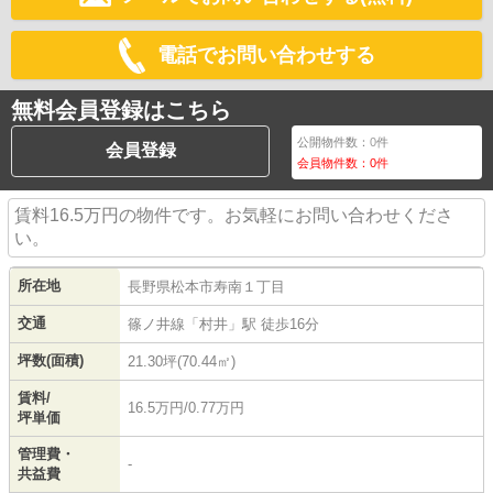
電話でお問い合わせする
無料会員登録はこちら
公開物件数：
0
件
会員登録
会員物件数：
0
件
賃料16.5万円の物件です。お気軽にお問い合わせくださ
い。
所在地
長野県
松本市
寿南
１丁目
交通
篠ノ井線
「
村井
」駅 徒歩16分
坪数(面積)
21.30坪(70.44㎡)
賃料/
16.5万円/0.77万円
坪単価
管理費・
-
共益費