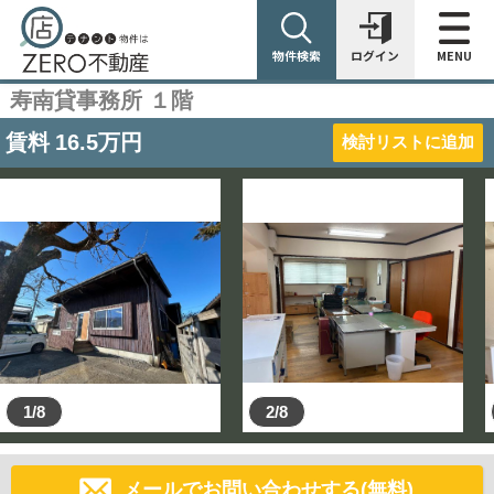
物件検索
ログイン
MENU
寿南貸事務所 １階
賃料
16.5
万円
検討リストに追加
1/8
2/8
メールでお問い合わせする(無料)