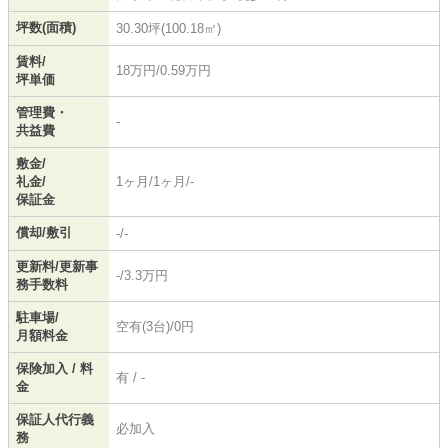
坪数(面積)
30.30坪(100.18㎡)
賃料/
18万円/0.59万円
坪単価
管理費・
-
共益費
敷金/
礼金/
1ヶ月/1ヶ月/-
保証金
償却/敷引
-/-
更新料/更新事
-/3.3万円
務手数料
駐車場/
空有(3台)/0円
月額料金
保険加入 / 料
有 / -
金
保証人代行義
必加入
務