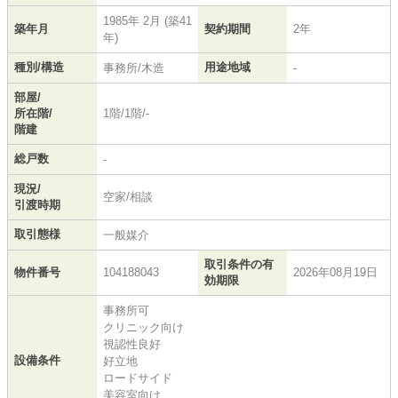
1985年 2月 (築41
築年月
契約期間
2年
年)
種別/構造
用途地域
事務所/木造
-
部屋/
所在階/
1階/1階/-
階建
総戸数
-
現況/
空家/相談
引渡時期
取引態様
一般媒介
取引条件の有
物件番号
104188043
2026年08月19日
効期限
事務所可
クリニック向け
視認性良好
設備条件
好立地
ロードサイド
美容室向け