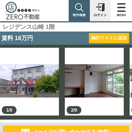
物件検索
ログイン
MENU
レジデンス山崎 1階
賃料
18
万円
検討リストに追加
1/9
2/9