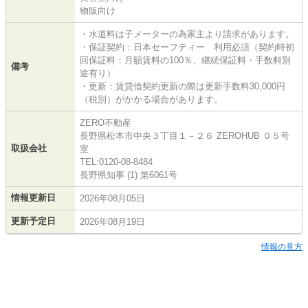
物販向け
・水道料は子メーターの為家主より請求があります。
・保証契約：日本セーフティー 利用必須（契約時初
回保証料：月額賃料の100％、継続保証料・手数料別
備考
途有り）
・更新：賃貸借契約更新の際は更新手数料30,000円
（税別）がかかる場合があります。
ZERO不動産
長野県松本市中央３丁目１－２６ ZEROHUB ０５号
取扱会社
室
TEL:0120-08-8484
長野県知事 (1) 第6061号
情報更新日
2026年08月05日
更新予定日
2026年08月19日
情報の見方