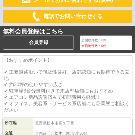
メールでお問い合わせする(無料)
電話でお問い合わせする
無料会員登録はこちら
公開物件数：
0
件
会員登録
会員物件数：
0
件
【おすすめポイント】
✔ 主要道路沿いで視認性良好、店舗認知にも期待できる立
地
✔ 約30坪の使いやすい広さ
✔ 駐車場3台分無料付きで来店型店舗にもおすすめ
✔ エアコン新品設置済みで初期費用を軽減！
✔ オフィス、美容系・サービス系店舗にも◎業態ご相談く
ださい
所在地
長野県
松本市
桐
１丁目
交通
大糸線
「
北松本
」駅 徒歩30分