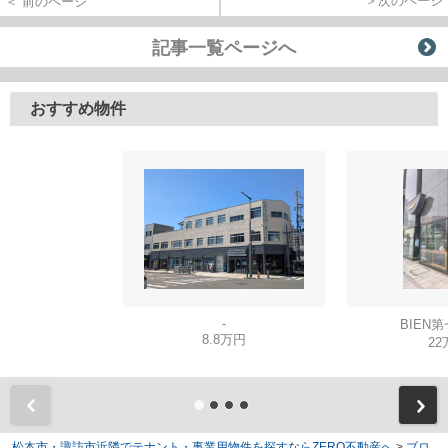
＞次のページ
＜ 前のページ
記事一覧ページへ
おすすめ物件
-
BIEN
8.8万円
22
松本市・諏訪市近隣でテナント・事業用物件を探すならZERO不動産へ
>
ブロ