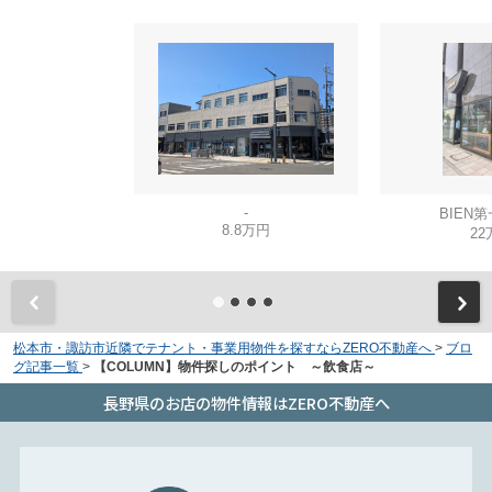
-
BIEN
8.8万円
22
松本市・諏訪市近隣でテナント・事業用物件を探すならZERO不動産へ
>
ブロ
グ記事一覧
>
【COLUMN】物件探しのポイント ～飲食店～
長野県のお店の物件情報はZERO不動産へ