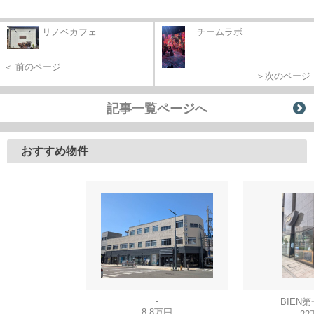
リノベカフェ
チームラボ
＜ 前のページ
＞次のページ
記事一覧ページへ
おすすめ物件
-
BIEN
8.8万円