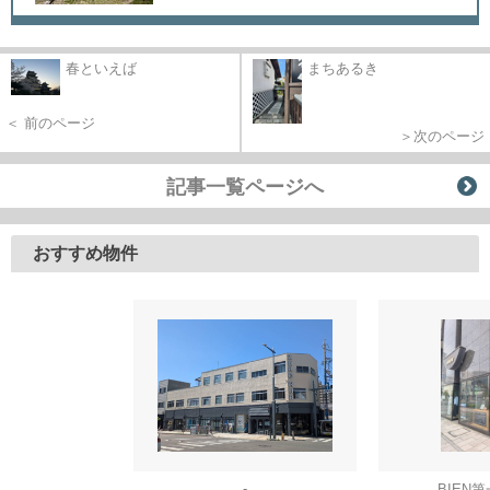
春といえば
まちあるき
＜ 前のページ
＞次のページ
記事一覧ページへ
おすすめ物件
-
BIEN