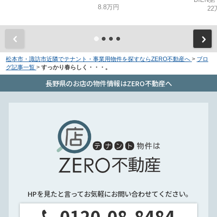
8.8万円
22
松本市・諏訪市近隣でテナント・事業用物件を探すならZERO不動産へ
>
ブロ
グ記事一覧
>
すっかり春らしく・・・。
長野県のお店の物件情報はZERO不動産へ
HPを見たと言ってお気軽にお問い合わせてください。
0120-08-8484