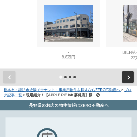
-
BIEN
8.8万円
22
松本市・諏訪市近隣でテナント・事業用物件を探すならZERO不動産へ
>
ブロ
グ記事一覧
>
現場紹介！【APPLE PIE lab 蓼科店】様 ②
長野県のお店の物件情報はZERO不動産へ