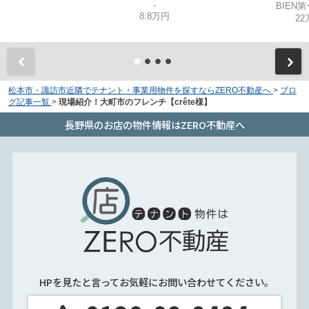
-
BIEN
8.8万円
22
松本市・諏訪市近隣でテナント・事業用物件を探すならZERO不動産へ
>
ブロ
グ記事一覧
>
現場紹介！大町市のフレンチ【crête様】
長野県のお店の物件情報はZERO不動産へ
HPを見たと言ってお気軽にお問い合わせてください。