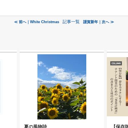
記事一覧
≪ 前へ｜White Christmas
謹賀新年｜次へ ≫
夏の風物詩
【保存