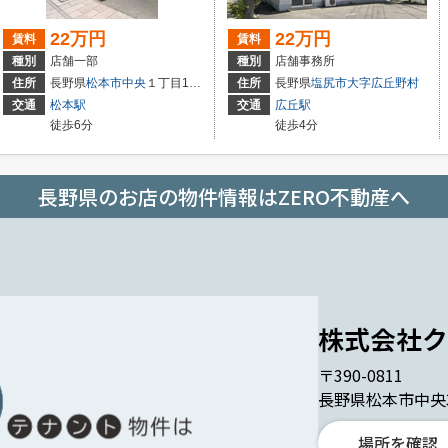
22万円
22万円
賃料
賃料
種別
店舗一部
種別
店舗事務所
住所
長野県
松本市
中央
１丁目11-12
住所
長野県
塩尻市
大字広丘野村
交通
松本駅
交通
広丘駅
徒歩6分
徒歩4分
長野県のお店の物件情報はZERO不動産へ
〒390-0811
長野県松本市中央3丁
場所を確認