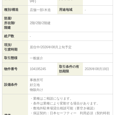
9年)
種別/構造
用途地域
店舗一部/木造
-
部屋/
所在階/
2階/2階/2階建
階建
総戸数
-
現況/
居住中/2026年08月上旬予定
引渡時期
取引態様
一般媒介
取引条件の有
物件番号
104195245
2026年08月19日
効期限
事務所可
設備条件
好立地
物販向け
・業種はご相談になります。
・条件は業種により変動する場合があります。
・敷地外駐車場貸出相談可能（要空き確認）
・保証契約：日本セーフティー 利用必須（契約時初