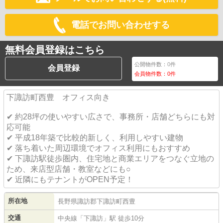
電話でお問い合わせする
無料会員登録はこちら
公開物件数：
0
件
会員登録
会員物件数：
0
件
下諏訪町西豊 オフィス向き
✔ 約28坪の使いやすい広さで、事務所・店舗どちらにも対
応可能
✔ 平成18年築で比較的新しく、利用しやすい建物
✔ 落ち着いた周辺環境でオフィス利用にもおすすめ
✔ 下諏訪駅徒歩圏内、住宅地と商業エリアをつなぐ立地の
ため、来店型店舗・教室などにも○
✔ 近隣にもテナントがOPEN予定！
所在地
長野県
諏訪郡下諏訪町
西豊
交通
中央線
「
下諏訪
」駅 徒歩10分