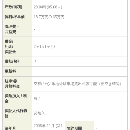
坪数(面積)
28.94坪(95.68㎡)
賃料/坪単価
18.7万円/0.65万円
管理費・
-
共益費
敷金/
礼金/
2ヶ月/1ヶ月/-
保証金
償却/敷引
-/-
更新料
-
駐車場/
空有(2台)/ 敷地外駐車場貸出相談可能（要空き確認）
月額料金
保険加入 / 料
有 / -
金
保証人代行義
必加入
務
2006年 11月 (築1
築年月
契約期間
-