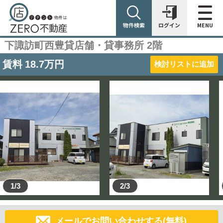
物件検索
ログイン
MENU
下諏訪町西豊貸店舗・貸事務所 2階
賃料
18.7
万円
検討リストに追加
1/3
2/3
メールでお問い合わせする(無料)