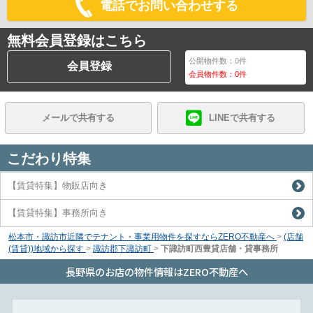
電話でお問い合わせする
無料会員登録はこちら
公開物件数：
0
件
会員登録
会員物件数：
0
件
メールで共有する
LINEで共有する
こだわり特集
【賃貸特集】物販店向き
【賃貸特集】事務所向き
松本市・諏訪市近隣でテナント・事業用物件を探すならZERO不動産へ
>
(店舗
(賃貸))地域から探す
>
諏訪郡下諏訪町
>
下諏訪町西豊貸店舗・貸事務所
長野県のお店の物件情報はZERO不動産へ