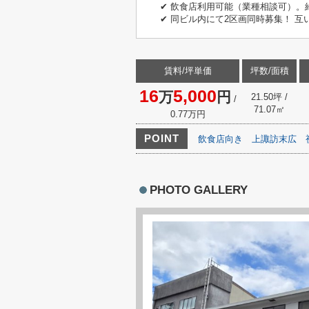
✔ 飲食店利用可能（業種相談可）。
✔ 同ビル内にて2区画同時募集！ 
賃料/坪単価
坪数/面積
16
5,000
万
円
21.50坪 /
/
71.07㎡
0.77万円
POINT
飲食店向き
上諏訪末広
PHOTO GALLERY