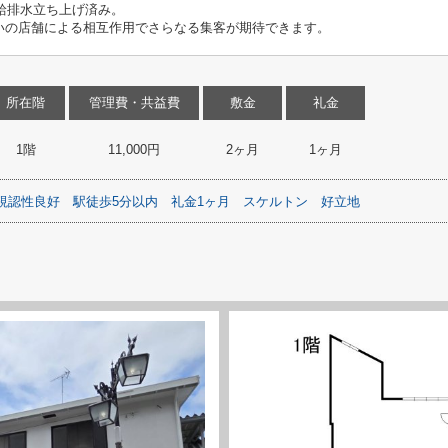
給排水立ち上げ済み。
互いの店舗による相互作用でさらなる集客が期待できます。
所在階
管理費・共益費
敷金
礼金
1階
11,000円
2ヶ月
1ヶ月
視認性良好
駅徒歩5分以内
礼金1ヶ月
スケルトン
好立地