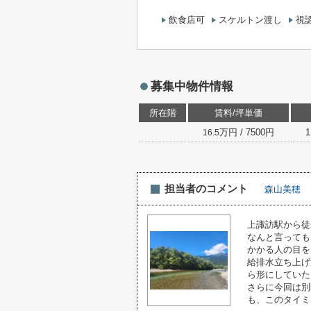
飲食店可
スケルトン渡し
視
募集中物件情報
所在階
賃料/坪単価
万円 / 7500円
1
16.5
担当者のコメント
森山美穂
上諏訪駅から徒
なんと言っても
かかる人の目を
給排水立ち上げ
ら形にしていた
さらに今回は別
も、このタイミ