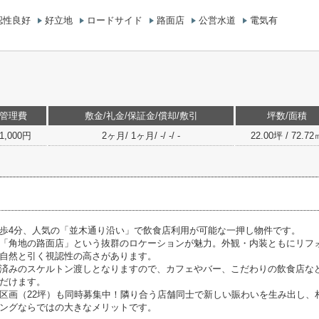
認性良好
好立地
ロードサイド
路面店
公営水道
電気有
管理費
敷金/礼金/保証金/償却/敷引
坪数/面積
1,000円
2ヶ月/ 1ヶ月/ -/ -/ -
22.00坪 / 72.72
歩4分、人気の「並木通り沿い」で飲食店利用が可能な一押し物件です。
「角地の路面店」という抜群のロケーションが魅力。外観・内装ともにリフ
自然と引く視認性の高さがあります。
済みのスケルトン渡しとなりますので、カフェやバー、こだわりの飲食店な
だけます。
区画（22坪）も同時募集中！隣り合う店舗同士で新しい賑わいを生み出し、
ングならではの大きなメリットです。