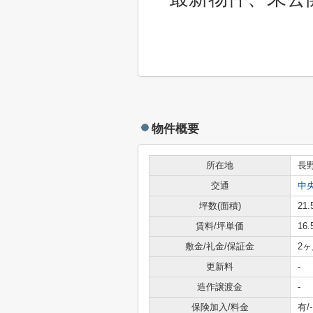
物件概要
所在地
長
交通
中
坪数(面積)
21.
賃料/坪単価
16
敷金/礼金/保証金
2ヶ
更新料
-
造作譲渡金
-
保険加入/料金
有/-