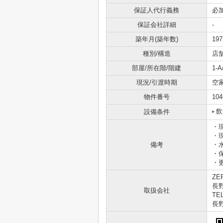
保証人代行義務
必
保証会社詳細
-
築年月(築年数)
19
種別/構造
店
部屋/所在階/階建
1-
現況/引渡時期
空
物件番号
104
飲
設備条件
・
・
備考
・
・
・
ZE
長
取扱会社
TEL
長野