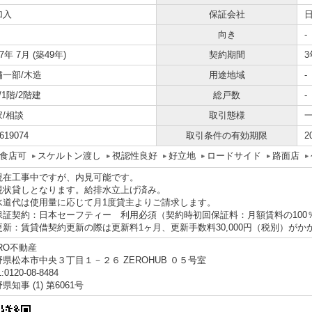
加入
保証会社
向き
-
77年 7月 (築49年)
契約期間
3
舗一部/木造
用途地域
-
A/1階/2階建
総戸数
-
家/相談
取引態様
619074
取引条件の有効期限
2
食店可
スケルトン渡し
視認性良好
好立地
ロードサイド
路面店
現在工事中ですが、内見可能です。
現状貸しとなります。給排水立上げ済み。
水道代は使用量に応じて月1度貸主よりご請求します。
保証契約：日本セーフティー 利用必須（契約時初回保証料：月額賃料の100
更新：賃貸借契約更新の際は更新料1ヶ月、更新手数料30,000円（税別）がか
RO不動産
野県松本市中央３丁目１－２６ ZEROHUB ０５号室
:0120-08-8484
県知事 (1) 第6061号