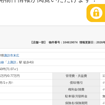
【店舗一部】
物件番号：104619074
情報更新日：2026年
野県
諏訪市
末広
央線
「
上諏訪
」駅 徒歩4分
50坪(71.07㎡)
.5万円/0.77万円
管理費・共益費
1
月/1ヶ月/-
償却/敷引
-/
権利金/雑費
-/
駐車場/月額料金
無
保険名/保険期間
-/