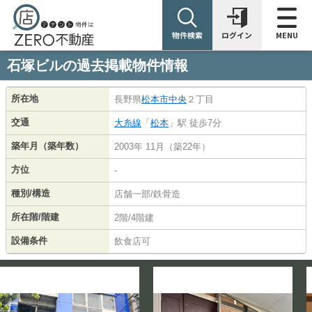
物件検索
ログイン
MENU
石塚ビルの過去掲載物件情報
所在地
長野県
松本市
中央
２丁目
交通
大糸線
「
松本
」駅 徒歩7分
築年月（築年数）
2003年 11月（築22年）
方位
-
種別/構造
店舗一部/鉄骨造
所在階/階建
2階/4階建
設備条件
飲食店可