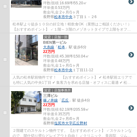
坪数/面積:
16.69坪/55.20㎡
坪単価:
0.53
万円
敷金/礼金:
2ヶ月/1ヶ月
長野県
松本市
中央
３丁目１－２6
松本駅より徒歩１０分の好立地！軽飲食OK（業態はご相談ください！）
【おすすめポイント】 ✓１階～３階のメゾネットタイプで上階をオフィ
スやストックルームにするなど、自由な ...
賃貸｜店舗一部
BIEN第一ビル
大糸線
「
松本
」駅 徒歩6分
22
万円
坪数/面積:
45.38坪/150.04㎡
坪単価:
0.48
万円
敷金/礼金:
1ヶ月/1ヶ月
長野県
松本市
中央
１丁目11-12
人気の松本駅前物件です！ 【おすすめポイント】 ✔ 松本駅前エリアで
も特に人気の中央1丁目 ✔ 集客力を求める店舗・オフィスに最適 ✔ 松本
駅徒歩すぐの希少な駅前立地
賃貸｜店舗事務所
三澤ビル
篠ノ井線
「
広丘
」駅 徒歩4分
22
万円
坪数/面積:
62.19坪/205.59㎡
坪単価:
0.35
万円
敷金/礼金:
2ヶ月/0ヶ月
長野県
塩尻市
大字広丘野村
２階建てのスケルトン物件です。 【おすすめポイント】 ✓スケルトンな
ので、間仕切り壁などレイアウト自由！ ✓クリニック、美容院、ジムな