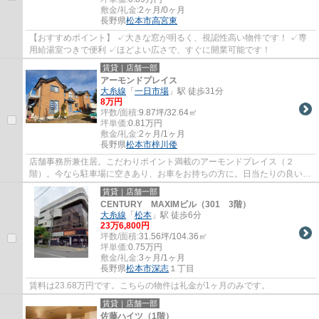
敷金/礼金:
2ヶ月/0ヶ月
長野県
松本市
高宮東
【おすすめポイント】 ✓大きな窓が明るく、視認性高い物件です！ ✓専
用給湯室つきで便利 ✓ほどよい広さで、すぐに開業可能です！
賃貸｜店舗一部
アーモンドプレイス
大糸線
「
一日市場
」駅 徒歩31分
8
万円
坪数/面積:
9.87坪/32.64㎡
坪単価:
0.81
万円
敷金/礼金:
2ヶ月/1ヶ月
長野県
松本市
梓川倭
店舗事務所兼住居。こだわりポイント満載のアーモンドプレイス（２
階）。今なら駐車場に空きあり、お車をお持ちの方に。日当たりの良い事
務所向きの物件です！
賃貸｜店舗一部
CENTURY MAXIMビル（301 3階）
大糸線
「
松本
」駅 徒歩6分
23
万
6,800
円
坪数/面積:
31.56坪/104.36㎡
坪単価:
0.75
万円
敷金/礼金:
3ヶ月/1ヶ月
長野県
松本市
深志
１丁目
賃料は23.68万円です。こちらの物件は礼金が1ヶ月のみです。
賃貸｜店舗一部
佐藤ハイツ（1階）