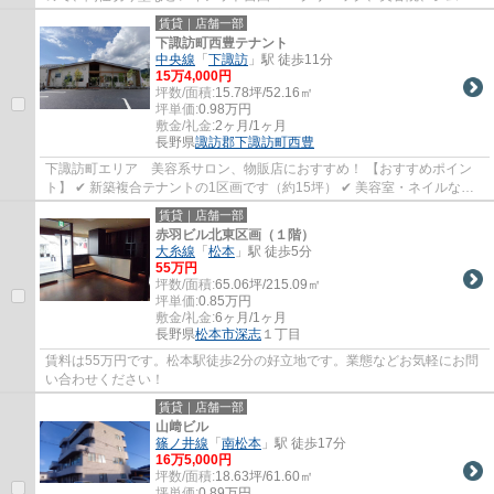
どにおすすめ ✓２フロアーあるので、広々と...
賃貸｜店舗一部
下諏訪町西豊テナント
中央線
「
下諏訪
」駅 徒歩11分
15
万
4,000
円
坪数/面積:
15.78坪/52.16㎡
坪単価:
0.98
万円
敷金/礼金:
2ヶ月/1ヶ月
長野県
諏訪郡下諏訪町
西豊
下諏訪町エリア 美容系サロン、物販店におすすめ！ 【おすすめポイン
ト】 ✔ 新築複合テナントの1区画です（約15坪） ✔ 美容室・ネイルなど
美容系サロン、物販テナントにおすすめ ✔ ...
賃貸｜店舗一部
赤羽ビル北東区画（１階）
大糸線
「
松本
」駅 徒歩5分
55
万円
坪数/面積:
65.06坪/215.09㎡
坪単価:
0.85
万円
敷金/礼金:
6ヶ月/1ヶ月
長野県
松本市
深志
１丁目
賃料は55万円です。松本駅徒歩2分の好立地です。業態などお気軽にお問
い合わせください！
賃貸｜店舗一部
山﨑ビル
篠ノ井線
「
南松本
」駅 徒歩17分
16
万
5,000
円
坪数/面積:
18.63坪/61.60㎡
坪単価:
0.89
万円