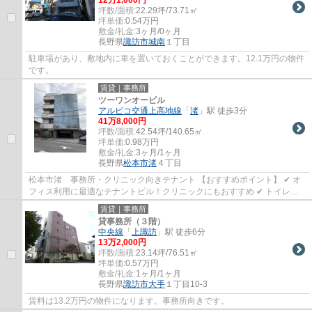
坪数/面積:
22.29坪/73.71㎡
坪単価:
0.54
万円
敷金/礼金:
3ヶ月/0ヶ月
長野県
諏訪市
城南
１丁目
駐車場があり、敷地内に車を置いておくことができます。12.1万円の物件
です。
賃貸｜事務所
ツーワンオービル
アルピコ交通上高地線
「
渚
」駅 徒歩3分
41
万
8,000
円
坪数/面積:
42.54坪/140.65㎡
坪単価:
0.98
万円
敷金/礼金:
3ヶ月/1ヶ月
長野県
松本市
渚
４丁目
松本市渚 事務所・クリニック向きテナント 【おすすめポイント】 ✔ オ
フィス利用に最適なテナントビル！クリニックにもおすすめ ✔ トイレ・
給湯室・エレベーター完備で設備充実 ✔ ...
賃貸｜事務所
貸事務所（３階）
中央線
「
上諏訪
」駅 徒歩6分
13
万
2,000
円
坪数/面積:
23.14坪/76.51㎡
坪単価:
0.57
万円
敷金/礼金:
1ヶ月/1ヶ月
長野県
諏訪市
大手
１丁目10-3
賃料は13.2万円の物件になります。事務所向きです。