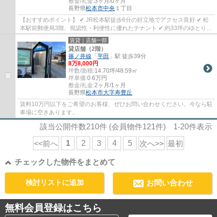
敷金/礼金:
3ヶ月/0ヶ月
長野県
松本市
中央
１丁目
【おすすめポイント】 ✔ JR松本駅徒歩6分の好立地でアクセス良好 ✔ 松
本駅前郵便局3階、視認性・利便性に優れたテナント ✔ 約33坪のゆとりあ
る空間で店舗・事務所どちらにも対応可能 ...
賃貸｜店舗一部
貸店舗（2階）
篠ノ井線
「
平田
」駅 徒歩39分
8
万
8,000
円
坪数/面積:
14.70坪/48.59㎡
坪単価:
0.6
万円
敷金/礼金:
2ヶ月/1ヶ月
長野県
松本市
大字寿豊丘
賃料10万円以下をご希望のお客様、ぜひお問い合わせください。今なら駐
車場に空きあります。
該当公開件数
210
件 (会員物件
121
件)
1-20
件表示
1
2
3
4
5
<<前へ
次へ>>
最初
チェックした物件をまとめて
検討リストに追加
お問い合わせ
無料会員登録はこちら