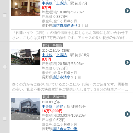
中央線
「
上諏訪
」駅 徒歩7分
6
万円
坪数/面積:
18.08坪/59.78㎡
坪単価:
0.33
万円
敷金/礼金:
1ヶ月/0ヶ月
長野県
諏訪市
湖岸通り
３丁目
「佐藤ハイツ（1階）」の物件情報をお探しならお気軽にお問い合わせ下
さい。こちらは賃料7.7万円の物件です。アクセスの良い徒歩7分の物件で
す。
賃貸｜事務所
エンニビル（3階）
中央線
「
上諏訪
」駅 徒歩18分
8
万円
坪数/面積:
20.58坪/68.06㎡
坪単価:
0.39
万円
敷金/礼金:
3ヶ月/0ヶ月
長野県
諏訪市
清水
２丁目
多くの方からご好評頂いているエンニビル（3階）のご紹介です。需要性
の高い、礼金不要の快適空間をご提供いたします。3台分の駐車スペース
があるので、車をご利用の方はぜひお問い合...
賃貸｜店舗一部
HOUEIビル
中央線
「
茅野
」駅 徒歩49分
16
万
5,000
円
坪数/面積:
33.03坪/109.20㎡
坪単価:
0.5
万円
敷金/礼金:
1ヶ月/0ヶ月
長野県
諏訪市
大字中洲