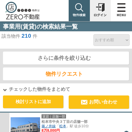
物件検索
ログイン
MENU
事業用(賃貸)の検索結果一覧
210
該当物件
件
さらに条件を絞り込む
物件リクエスト
チェックした物件をまとめて
検討リストに追加
お問い合わせ
賃貸｜店舗一部
松本市中央３丁目の店舗一部
篠ノ井線
「
松本
」駅 徒歩10分
8
万
8,000
円