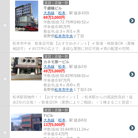
賃貸｜店舗一部
千歳橋ビル
大糸線
「
松本
」駅 徒歩10分
69
万
3,000
円
坪数/面積:
72.75坪/240.52㎡
坪単価:
0.95
万円
敷金/礼金:
3ヶ月/1ヶ月
長野県
松本市
中央
２丁目
松本市中央 飲食店可能 【おすすめポイント】 ✔ 飲食・軽飲食OK（業種
相談可） ✔ 約72坪の広さで、多様な業態に対応可能 ✔席の配置や空間の
使い分けなど、自由度の高いレイアウトが...
賃貸｜店舗一部
カネモ第一ビル
大糸線
「
松本
」駅 徒歩2分
49
万
5,000
円
坪数/面積:
50.82坪/168.01㎡
坪単価:
0.97
万円
敷金/礼金:
6ヶ月/0ヶ月
長野県
松本市
中央
１丁目2-24
松本駅前物件！！ 【おすすめポイント】 ✓松本駅からの視認性良好！徒
歩2分の立地！ ✓飲食店OK（業態によりご相談） ✓１棟まるごと賃貸！
賃貸｜店舗一部
Yビル
大糸線
「
松本
」駅 徒歩6分
13
万
5,500
円
坪数/面積:
33.64坪/111.24㎡
坪単価:
0.4
万円