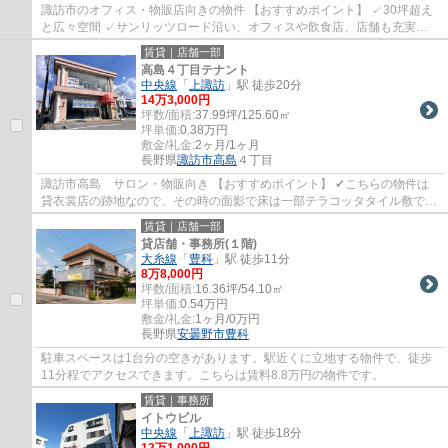
諏訪市のオフィス・物販店向きの物件 【おすすめポイント】 ✓30坪超え
と広々空間 ✓サンリッツロード沿い、オフィスや飲食店、店舗も充実の
エリア
賃貸｜店舗一部
高島４丁目テナント
中央線
「
上諏訪
」駅 徒歩20分
14
万
3,000
円
坪数/面積:
37.99坪/125.60㎡
坪単価:
0.38
万円
敷金/礼金:
2ヶ月/1ヶ月
長野県
諏訪市
高島
４丁目
諏訪市高島 サロン・物販向き 【おすすめポイント】 ✔こちらの物件は
貸衣裳店の跡地なので、その時の面影で床は一部テラコッタタイル敷であ
ったり、外壁は塗り壁で素材のおしゃれ感...
賃貸｜店舗一部
貸店舗・事務所(１階)
大糸線
「
豊科
」駅 徒歩11分
8
万
8,000
円
坪数/面積:
16.36坪/54.10㎡
坪単価:
0.54
万円
敷金/礼金:
1ヶ月/0万円
長野県
安曇野市
豊科
駐車スペースは1台分の空きがあります。駅近くに立地する物件で、徒歩
11分程でアクセスできます。こちらは賃料8.8万円の物件です。
賃貸｜事務所
イトウビル
中央線
「
上諏訪
」駅 徒歩18分
12
万
1,000
円